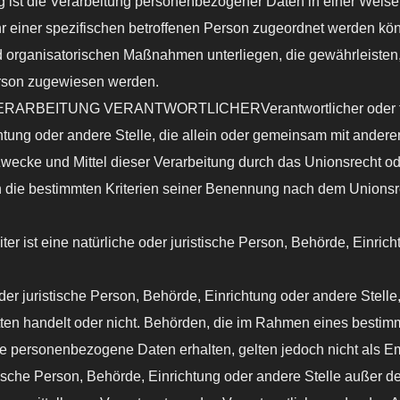
die Verarbeitung personenbezogener Daten in einer Weise,
r einer spezifischen betroffenen Person zugeordnet werden kön
 organisatorischen Maßnahmen unterliegen, die gewährleisten
 Person zugewiesen werden.
ITUNG VERANTWORTLICHERVerantwortlicher oder für die V
chtung oder andere Stelle, die allein oder gemeinsam mit ander
ecke und Mittel dieser Verarbeitung durch das Unionsrecht od
 die bestimmten Kriterien seiner Benennung nach dem Unionsr
t eine natürliche oder juristische Person, Behörde, Einrich
r juristische Person, Behörde, Einrichtung oder andere Stell
itten handelt oder nicht. Behörden, die im Rahmen eines best
e personenbezogene Daten erhalten, gelten jedoch nicht als E
stische Person, Behörde, Einrichtung oder andere Stelle außer 